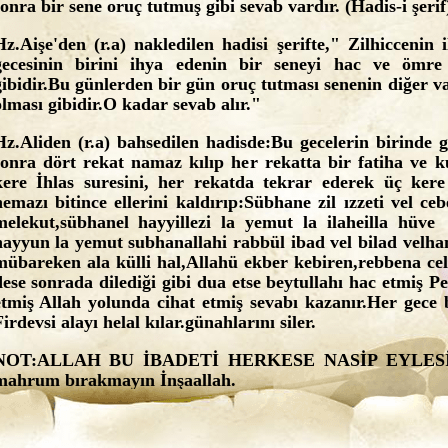
sonra bir sene oruç tutmuş gibi sevab vardır. (Hadis-i şerif
Hz.Aişe'den (r.a) nakledilen hadisi şerifte," Zilhicceni
gecesinin birini ihya edenin bir seneyi hac ve ömre 
gibidir.Bu günlerden bir gün oruç tutması senenin diğer v
olması gibidir.O kadar sevab alır."
Hz.Aliden (r.a) bahsedilen hadisde:Bu gecelerin birinde g
sonra dört rekat namaz kılıp her rekatta bir fatiha ve k
kere İhlas suresini, her rekatda tekrar ederek üç kere
nemazı bitince ellerini kaldırıp:Sübhane zil ızzeti vel ce
melekut,sübhanel hayyillezi la yemut la ilaheilla hüv
hayyun la yemut subhanallahi rabbül ibad vel bilad velham
mübareken ala külli hal,Allahü ekber kebiren,rebbena ce
dese sonrada dilediği gibi dua etse beytullahı hac etmiş 
etmiş Allah yolunda cihat etmiş sevabı kazanır.Her gece
irdevsi alayı helal kılar.günahlarını siler.
NOT:ALLAH BU İBADETİ HERKESE NASİP EYLESİ
mahrum bırakmayın İnşaallah.