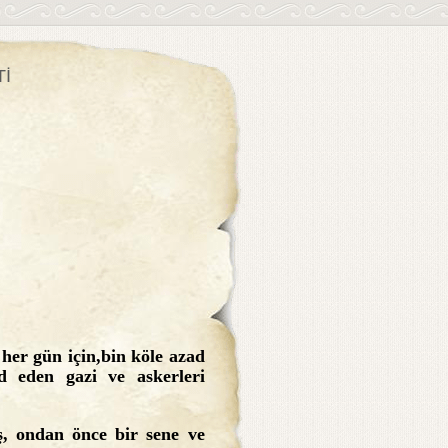
Tİ
 her gün için,bin köle azad
d eden gazi ve askerleri
ş, ondan önce bir sene ve