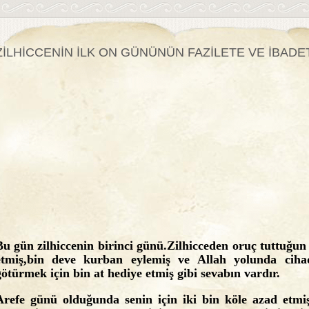
ZİLHİCCENİN İLK ON GÜNÜNÜN FAZİLETE VE İBADE
Bu gün zilhiccenin birinci günü.Zilhicceden oruç tuttuğun
etmiş,bin deve kurban eylemiş ve Allah yolunda ciha
götürmek için bin at hediye etmiş gibi sevabın vardır.
Arefe günü olduğunda senin için iki bin köle azad etmi