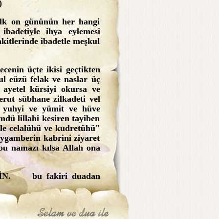
)
n ilk on gününün her hangi
ibadetiyle ihya eylemesi
akitlerinde ibadetle meşkul
ecenin üçte ikisi geçtikten
ul eüzü felak ve naslar üç
 ayetel kürsiyi okursa ve
berut sübhane zilkadeti vel
e yuhyi ve yümit ve hüve
dü lillahi kesiren tayiben
lle celalühü ve kudretühü"
Peygamberin kabrini ziyaret
 bu namazı kılsa Allah ona
N. bu fakiri duadan